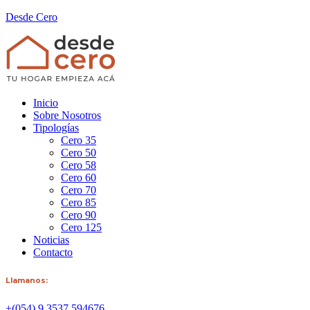
Desde Cero
Inicio
Sobre Nosotros
Tipologías
Cero 35
Cero 50
Cero 58
Cero 60
Cero 70
Cero 85
Cero 90
Cero 125
Noticias
Contacto
Llamanos:
+(054) 9 3537 594676